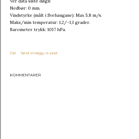
Vêr data siste døgn:
Nedbør: 0 mm.
Vindstyrke (målt i Svehaugane): Max 5,8 m/s.
Maks/min temperatur: 1,2/-1,1 grader.
Barometer trykk: 1017 hPa.
Del
Send innlegg i e-post
KOMMENTARER