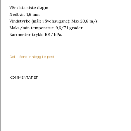
Vêr data siste døgn:
Nedbør: 1,6 mm.
Vindstyrke (målt i Svehaugane): Max 20,6 m/s.
Maks/min temperatur: 9,6/7,1 grader.
Barometer trykk: 1017 hPa.
Del
Send innlegg i e-post
KOMMENTARER