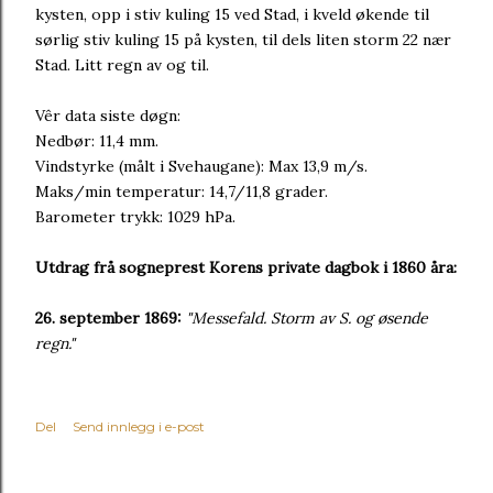
kysten, opp i stiv kuling 15 ved Stad, i kveld økende til
sørlig stiv kuling 15 på kysten, til dels liten storm 22 nær
Stad. Litt regn av og til.
Vêr data siste døgn:
Nedbør: 11,4 mm.
Vindstyrke (målt i Svehaugane): Max 13,9 m/s.
Maks/min temperatur: 14,7/11,8 grader.
Barometer trykk: 1029 hPa.
Utdrag frå sogneprest Korens private dagbok i 1860 åra:
26. september 1869:
"Messefald. Storm av S. og øsende
regn."
Del
Send innlegg i e-post