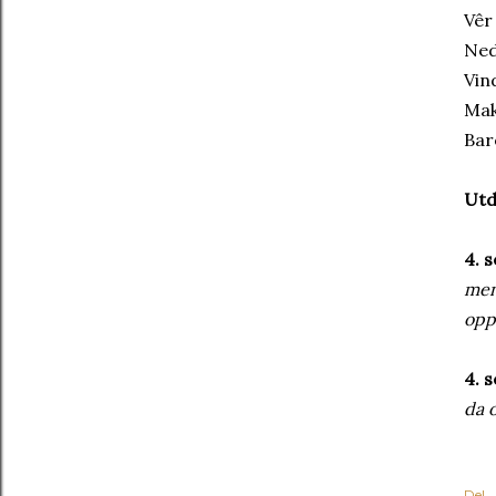
Vêr
Ned
Vin
Mak
Bar
Utd
4. 
men
opp
4. 
da o
Del