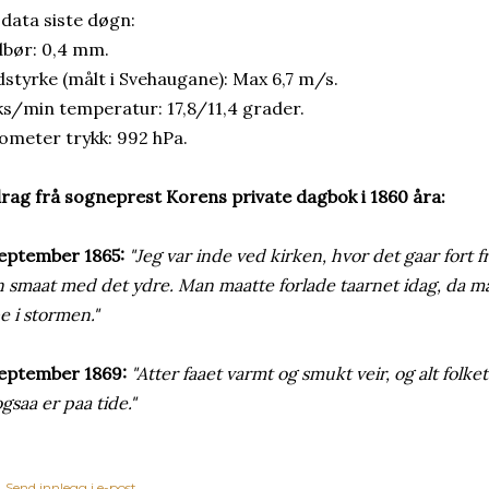
 data siste døgn:
bør: 0,4 mm.
dstyrke (målt i Svehaugane): Max 6,7 m/s.
s/min temperatur: 17,8/11,4 grader.
ometer trykk: 992 hPa.
rag frå sogneprest Korens private dagbok i 1860 åra:
september 1865:
"Jeg var inde ved kirken, hvor det gaar fort
 smaat med det ydre. Man maatte forlade taarnet idag, da ma
e i stormen."
september 1869:
"Atter faaet varmt og smukt veir, og alt folke
gsaa er paa tide."
Send innlegg i e-post