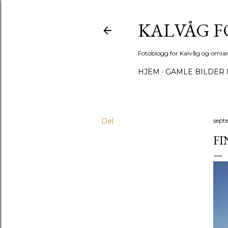
KALVÅG 
Fotoblogg for Kalvåg og omla
HJEM
GAMLE BILDER 
Del
sept
FI