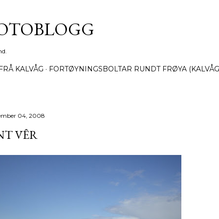
Gå til hovedinnhold
FOTOBLOGG
nd.
FRÅ KALVÅG
FORTØYNINGSBOLTAR RUNDT FRØYA (KALVÅG
ember 04, 2008
NT VÊR