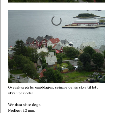
Overskya på føremiddagen, seinare delvis skya til lett
skya i periodar.
Vêr data siste døgn:
Nedbør: 2,2 mm.