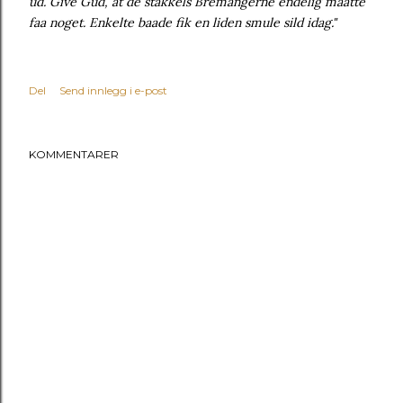
ud. Give Gud, at de stakkels Bremangerne endelig maatte
faa noget. Enkelte baade fik en liden smule sild idag."
Del
Send innlegg i e-post
KOMMENTARER