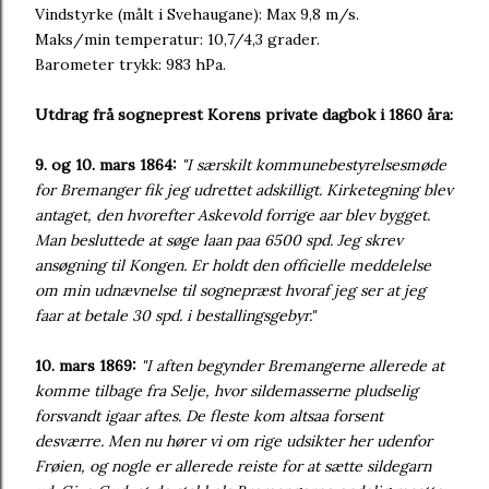
Vindstyrke (målt i Svehaugane): Max 9,8 m/s.
Maks/min temperatur: 10,7/4,3 grader.
Barometer trykk: 983 hPa.
Utdrag frå sogneprest Korens private dagbok i 1860 åra:
9. og 10. mars 1864:
"I særskilt kommunebestyrelsesmøde
for Bremanger fik jeg udrettet adskilligt. Kirketegning blev
antaget, den hvorefter Askevold forrige aar blev bygget.
Man besluttede at søge laan paa 6500 spd. Jeg skrev
ansøgning til Kongen. Er holdt den officielle meddelelse
om min udnævnelse til sognepræst hvoraf jeg ser at jeg
faar at betale 30 spd. i bestallingsgebyr."
10. mars 1869:
"I aften begynder Bremangerne allerede at
komme tilbage fra Selje, hvor sildemasserne pludselig
forsvandt igaar aftes. De fleste kom altsaa forsent
desværre. Men nu hører vi om rige udsikter her udenfor
Frøien, og nogle er allerede reiste for at sætte sildegarn