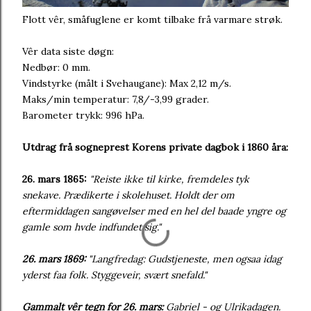
Flott vêr, småfuglene er komt tilbake frå varmare strøk.
Vêr data siste døgn:
Nedbør: 0 mm.
Vindstyrke (målt i Svehaugane): Max 2,12 m/s.
Maks/min temperatur: 7,8/-3,99 grader.
Barometer trykk: 996 hPa.
Utdrag frå sogneprest Korens private dagbok i 1860 åra:
26. mars 1865:
"Reiste ikke til kirke, fremdeles tyk
snekave. Prædikerte i skolehuset. Holdt der om
eftermiddagen sangøvelser med en hel del baade yngre og
gamle som hvde indfundet sig."
26. mars 1869:
"Langfredag: Gudstjeneste, men ogsaa idag
yderst faa folk. Styggeveir, svært snefald."
Gammalt vêr tegn for 26. mars:
Gabriel - og Ulrikadagen.