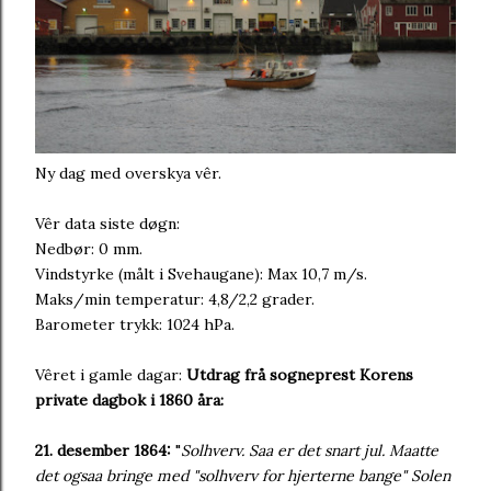
Ny dag med overskya vêr.
Vêr data siste døgn:
Nedbør: 0 mm.
Vindstyrke (målt i Svehaugane): Max 10,7 m/s.
Maks/min temperatur: 4,8/2,2 grader.
Barometer trykk: 1024 hPa.
Vêret i gamle dagar:
Utdrag frå sogneprest Korens
private dagbok i 1860 åra:
21. desember 1864:
"
Solhverv. Saa er det snart jul. Maatte
det ogsaa bringe med "solhverv for hjerterne bange" Solen