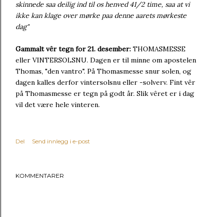
skinnede saa deilig ind til os henved 41/2 time, saa at vi
ikke kan klage over mørke paa denne aarets mørkeste
dag"
Gammalt vêr tegn for 21. desember:
THOMASMESSE
eller VINTERSOLSNU. Dagen er til minne om apostelen
Thomas, "den vantro". På Thomasmesse snur solen, og
dagen kalles derfor vintersolsnu eller -solverv. Fint vêr
på Thomasmesse er tegn på godt år. Slik vêret er i dag
vil det være hele vinteren.
Del
Send innlegg i e-post
KOMMENTARER