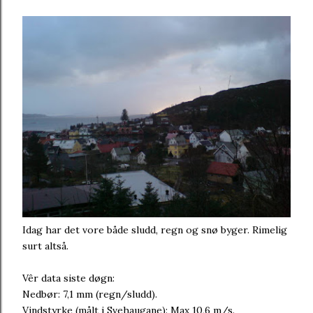
Idag har det vore både sludd, regn og snø byger. Rimelig
surt altså.
Vêr data siste døgn:
Nedbør: 7,1 mm (regn/sludd).
Vindstyrke (målt i Svehaugane): Max 10,6 m/s.