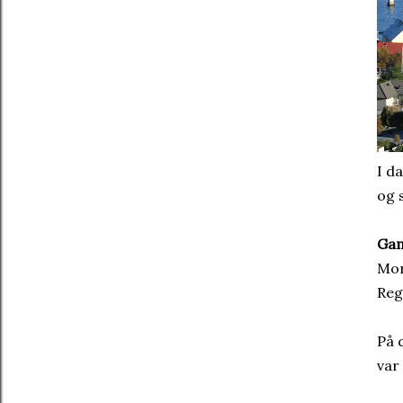
I d
og 
Gam
Mor
Regn
På 
var