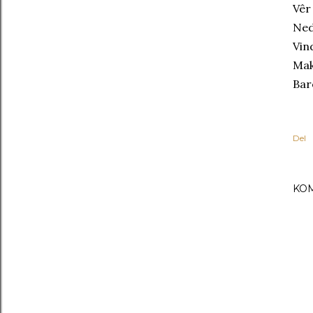
Vêr
Ned
Vin
Mak
Bar
Del
KO