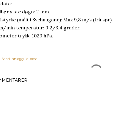
 data:
bør siste døgn: 2 mm.
dstyrke (målt i Svehaugane): Max 9,8 m/s (frå sør).
s/min temperatur: 9,2/3,4 grader.
ometer trykk: 1029 hPa.
Send innlegg i e-post
MMENTARER