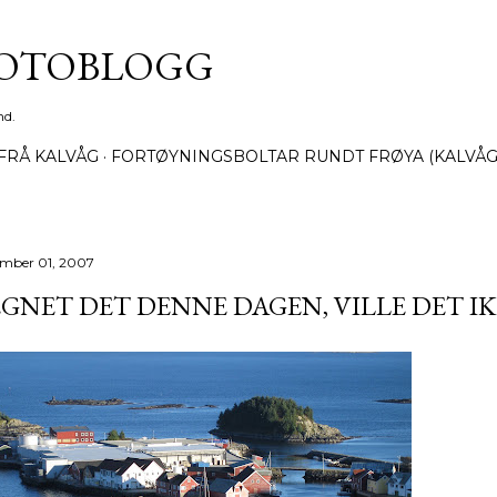
Gå til hovedinnhold
FOTOBLOGG
nd.
FRÅ KALVÅG
FORTØYNINGSBOLTAR RUNDT FRØYA (KALVÅG
mber 01, 2007
GNET DET DENNE DAGEN, VILLE DET IKK