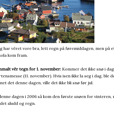
ag har vêret vore bra, lett regn på føremiddagen, men på 
sola kom fram.
malt vêr tegn for 1. november:
Kommer det ikke snø i dag
tensmesse (11. november). Hvis isen ikke la seg i dag, ble de
et det denne dagen, ville det ikke bli snø før jul.
denne dagen i 2006 så kom den første snøen for vinteren, 
 det sludd og regn.