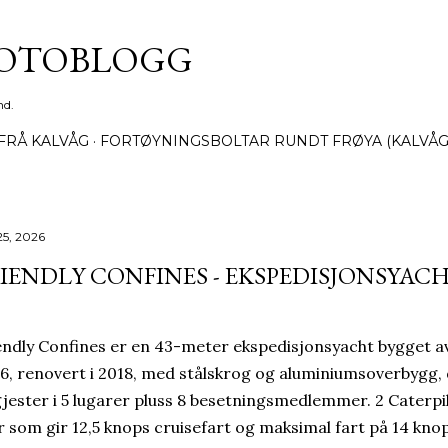
Gå til hovedinnhold
FOTOBLOGG
nd.
FRÅ KALVÅG
FORTØYNINGSBOLTAR RUNDT FRØYA (KALVÅG
25, 2026
IENDLY CONFINES - EKSPEDISJONSYAC
endly Confines er en 43-meter ekspedisjonsyacht bygget av
6, renovert i 2018, med stålskrog og aluminiumsoverbygg, d
gjester i 5 lugarer pluss 8 besetningsmedlemmer. 2 Caterp
r som gir 12,5 knops cruisefart og maksimal fart på 14 kno