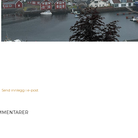
Send innlegg i e-post
MMENTARER