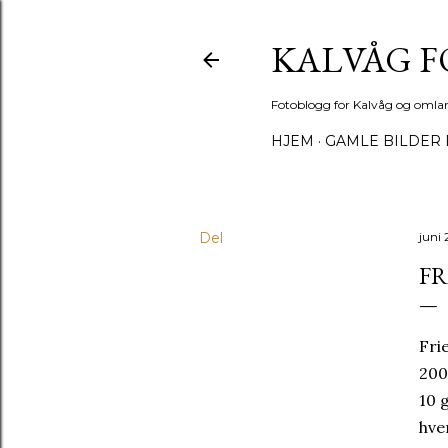
KALVÅG 
Fotoblogg for Kalvåg og omla
HJEM
GAMLE BILDER 
Del
juni 
FR
Fri
200
10 
hve