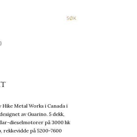
SØK
)
HT
 Hike Metal Works i Canada i
esignet av Guarino. 5 dekk,
illar-dieselmotorer på 3000 hk
p, rekkevidde på 5200-7600