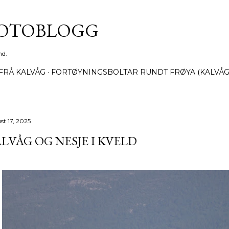
Gå til hovedinnhold
FOTOBLOGG
nd.
FRÅ KALVÅG
FORTØYNINGSBOLTAR RUNDT FRØYA (KALVÅG
st 17, 2025
LVÅG OG NESJE I KVELD