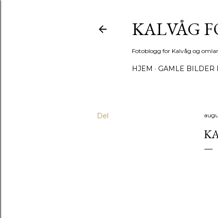
KALVÅG 
Fotoblogg for Kalvåg og omla
HJEM
GAMLE BILDER 
Del
augu
KA