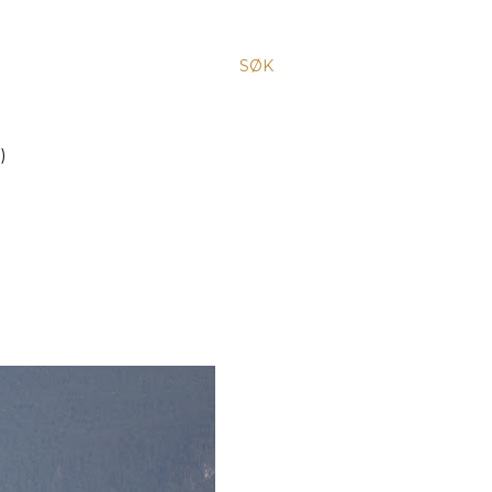
SØK
)