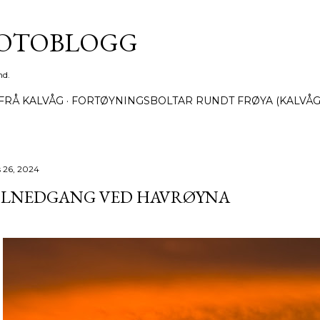
Gå til hovedinnhold
FOTOBLOGG
nd.
FRÅ KALVÅG
FORTØYNINGSBOLTAR RUNDT FRØYA (KALVÅG
 26, 2024
OLNEDGANG VED HAVRØYNA