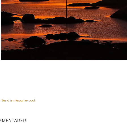
Send innlegg i e-post
MMENTARER