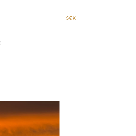
SØK
)