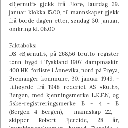
«Bjørnulf» gjekk frå Florø, laurdag 29.
januar, klokka 15.00, til mannskapet gjekk
frå borde dagen etter, søndag 30. januar,
omkring kl. 08.00
Faktaboks:
DS «Bjørnulf», på 268,56 brutto register
tonn, bygd i Tyskland 1907, dampmaskin
400 HK, forliste i Ånnevika, nord på Frøya,
Bremanger kommune, 30. januar 1949, -
tilhøyrde frå 1948 rederiet AS «Ruth»,
Bergen, med kjenningsmerke L.K.F.N, og
fiske-registreringsmerke B - 4 - B
(Bergen 4 Bergen), - mannskap 22, -
skipper Robert Fjereide, 28 år,