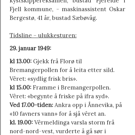
kystskippereksamen, bustad Fjereide i
Fjell kommune, - maskinassistent Oskar
Bergestø, 41 år, bustad Sæbøvåg.
Tidsline – ulukkesturen:
29. januar 1949:
kl 13.00:
Gjekk frå Florø til
Bremangerpollen for å leita etter sild.
Vêret: «sydlig frisk bris».
kl 15.00:
Framme i Bremangerpollen.
Vêret: «begynte å friske på ifra syd».
Ved 17.00-tiden:
Ankra opp i Ånnevika, på
«10 favners vann» for å sjå vêret an.
kl. 19.00:
Vêrmeldinga varsla storm frå
nord-nord-vest, vurderte å gå sør i