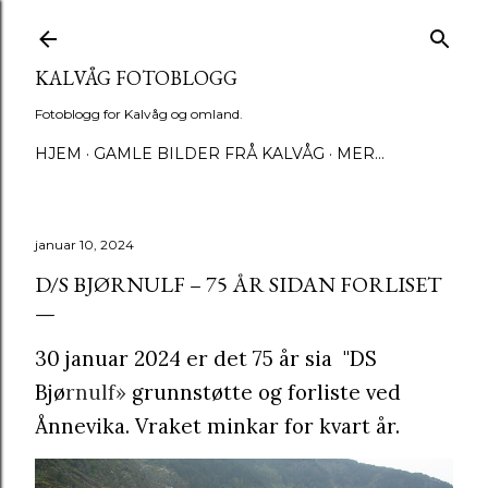
Gå til hovedinnhold
KALVÅG FOTOBLOGG
Fotoblogg for Kalvåg og omland.
HJEM
GAMLE BILDER FRÅ KALVÅG
MER…
januar 10, 2024
D/S BJØRNULF – 75 ÅR SIDAN FORLISET
30 januar 2024 er det 75 år sia "DS
Bjø
rnulf»
grunnstøtte og forliste ved
Ånnevika. Vraket minkar for kvart år.