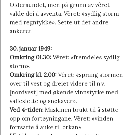
Oldersundet, men på grunn av vêret
valde dei å avventa. Vêret: «sydlig storm
med regntykke». Sette ut det andre
ankeret.
30. januar 1949:
Omkring 01.30:
Vêret: «fremdeles sydlig
storm».
Omkring kl. 2.00:
Vêret: «sprang stormen
over til vest og dreiet videre til n.v.
[nordvest] med økende vinnstyrke med
valleslette og snøkaver».
Ved 4-tiden:
Maskinen brukt til å støtte
opp om fortøyningane. Vêret: «vinden
fortsatte å auke til orkan».