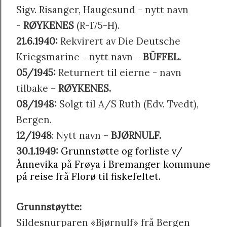
Sigv. Risanger, Haugesund - nytt navn
-
RØYKENES
(R-175-H).
21.6.1940:
Rekvirert av Die Deutsche
Kriegsmarine - nytt navn –
BÜFFEL.
05/1945:
Returnert til eierne - navn
tilbake –
RØYKENES.
08/1948:
Solgt til A/S Ruth (Edv. Tvedt),
Bergen.
12/1948
: Nytt navn –
BJØRNULF.
30.1.1949:
Grunnst
ø
tte og forliste v/
Ånnevika p
å
Fr
ø
ya i Bremanger kommune
p
å
reise
frå Flor
ø
til fiskefeltet.
Grunnstøytte:
Sildesnurparen «Bjørnulf» frå Bergen