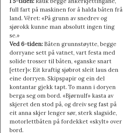
I 5-tiden:
Rauk begge ankerkjettingane,
full fart på maskinen for å halda båten frå
land. Vêret: «På grunn av snedrev og
sjørokk kunne man absolutt ingen ting
se.»
Ved 6-tiden:
Båten grunnstøytte, begge
dorryane sett på vatnet, vart festa med
solide trosser til båten, «ganske snart
[etter]»: Eit kraftig sjøbrot sleit laus den
eine dorryen. Skipspapir og ein del
kontantar gjekk tapt. To mann i doryen
berga seg om bord. «Bjørnulf» kasta av
skjeret den stod på, og dreiv seg fast på
eit anna skjer lenger sør, sterk slagside,
motorlettbåten på fordekket «skylt» over
bord.