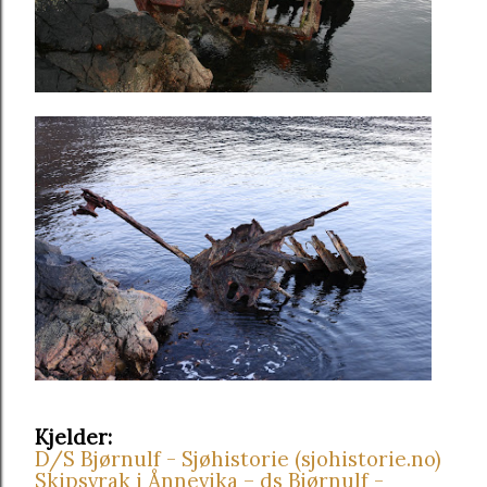
Kjelder:
D/S Bjørnulf - Sjøhistorie (sjohistorie.no)
Skipsvrak i Ånnevika – ds Bjørnulf -