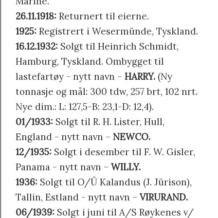
Marine.
26.11.1918:
Returnert til eierne.
1925:
Registrert i Wesermünde, Tyskland.
16.12.1932:
Solgt til Heinrich Schmidt,
Hamburg, Tyskland. Ombygget til
lastefartøy - nytt navn –
HARRY.
(Ny
tonnasje og mål: 300 tdw, 257 brt, 102 nrt.
Nye dim.: L: 127,5-B: 23,1-D: 12,4).
01/1933:
Solgt til R. H. Lister, Hull,
England - nytt navn –
NEWCO.
12/1935:
Solgt i desember til F. W. Gisler,
Panama - nytt navn –
WILLY.
1936:
Solgt til O/Ü Kalandus (J. Jürison),
Tallin, Estland - nytt navn –
VIRURAND.
06/1939:
Solgt i juni til A/S Røykenes v/