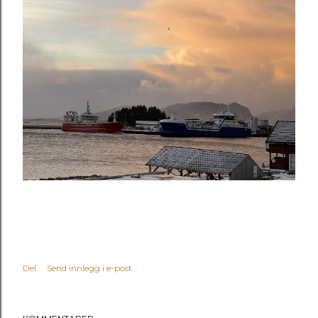
Del
Send innlegg i e-post