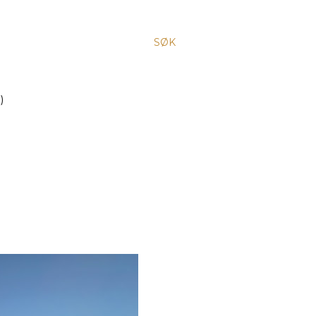
SØK
)