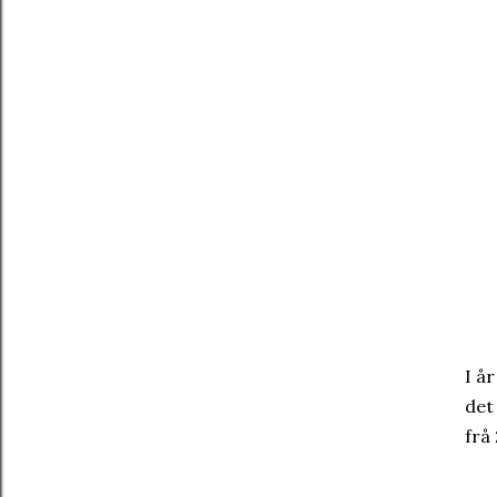
I år
det 
frå