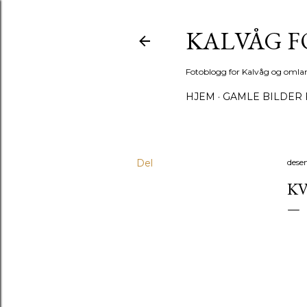
KALVÅG 
Fotoblogg for Kalvåg og omla
HJEM
GAMLE BILDER 
Del
dese
KV