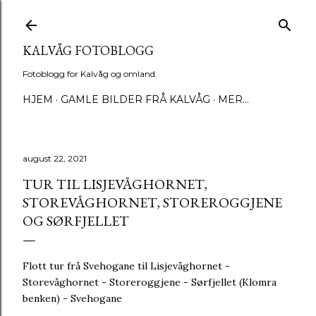
Gå til hovedinnhold
KALVÅG FOTOBLOGG
Fotoblogg for Kalvåg og omland.
HJEM
GAMLE BILDER FRÅ KALVÅG
MER…
august 22, 2021
TUR TIL LISJEVÅGHORNET,
STOREVÅGHORNET, STOREROGGJENE
OG SØRFJELLET
Flott tur frå Svehogane til Lisjevåghornet -
Storevåghornet - Storeroggjene - Sørfjellet (Klomra
benken) - Svehogane