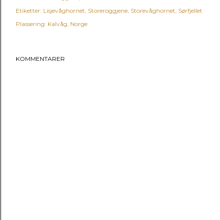
Etiketter:
Lisjevåghornet
Storeroggjene
Storevåghornet
Sørfjellet
Plassering:
Kalvåg, Norge
KOMMENTARER