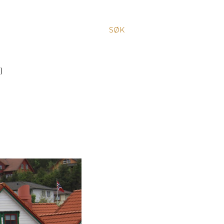
SØK
)