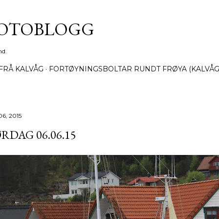
Gå til hovedinnhold
FOTOBLOGG
nd.
FRÅ KALVÅG
FORTØYNINGSBOLTAR RUNDT FRØYA (KALVÅG
06, 2015
RDAG 06.06.15