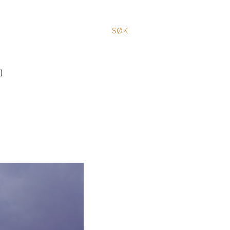
SØK
)