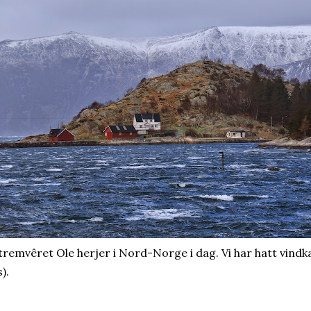
tremvêret Ole herjer i Nord-Norge i dag. Vi har hatt vindka
).