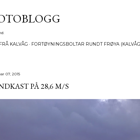
Gå til hovedinnhold
FOTOBLOGG
nd.
FRÅ KALVÅG
FORTØYNINGSBOLTAR RUNDT FRØYA (KALVÅG
uar 07, 2015
NDKAST PÅ 28,6 M/S