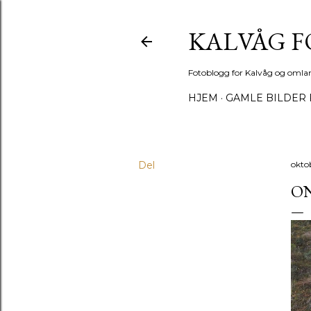
KALVÅG 
Fotoblogg for Kalvåg og omla
HJEM
GAMLE BILDER 
Del
okto
ON