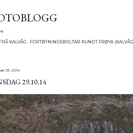
Gå til hovedinnhold
FOTOBLOGG
nd.
FRÅ KALVÅG
FORTØYNINGSBOLTAR RUNDT FRØYA (KALVÅG
ber 29, 2014
SDAG 29.10.14