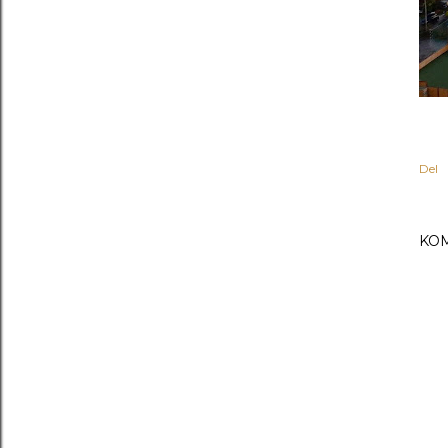
Del
KO