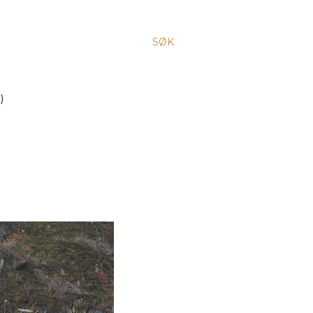
SØK
)