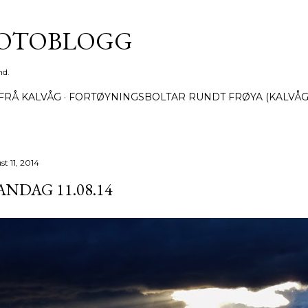
Gå til hovedinnhold
FOTOBLOGG
nd.
FRÅ KALVÅG
FORTØYNINGSBOLTAR RUNDT FRØYA (KALVÅG
t 11, 2014
NDAG 11.08.14