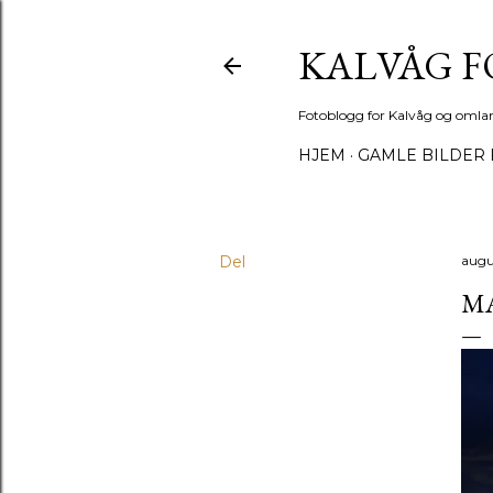
KALVÅG 
Fotoblogg for Kalvåg og omla
HJEM
GAMLE BILDER 
Del
augus
MA