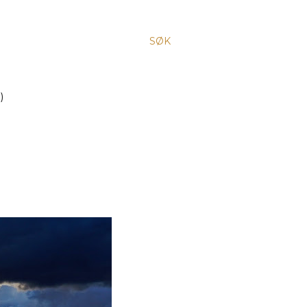
SØK
)