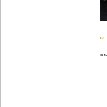
Del
KO