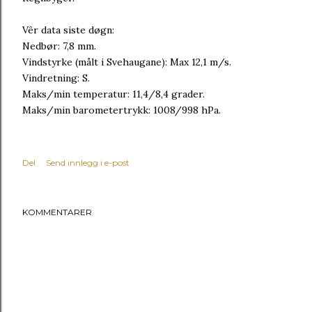
Vêr data siste døgn:
Nedbør: 7,8 mm.
Vindstyrke (målt i Svehaugane): Max 12,1 m/s.
Vindretning: S.
Maks/min temperatur: 11,4/8,4 grader.
Maks/min barometertrykk: 1008/998 hPa.
Del
Send innlegg i e-post
KOMMENTARER