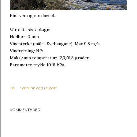
Fint vêr og nordavind.
Vêr data siste døgn:
Nedbør: 0 mm.
Vindstyrke (målt i Svehaugane): Max 9,8 m/s.
Vindretning: NØ.
Maks/min temperatur: 12,3/6,8 grader.
Barometer trykk: 1018 hPa.
Del
Send innlegg i e-post
KOMMENTARER