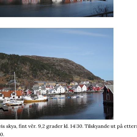
is skya, fint vêr. 9,2 grader kl. 14:30. Tilskyande ut på ette
0.