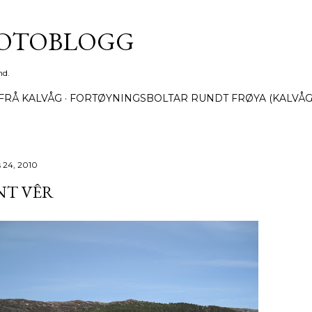
Gå til hovedinnhold
FOTOBLOGG
nd.
FRÅ KALVÅG
FORTØYNINGSBOLTAR RUNDT FRØYA (KALVÅG
 24, 2010
NT VÊR