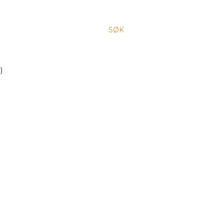
SØK
)