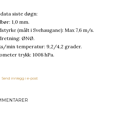
 data siste døgn:
bør: 1,0 mm.
dstyrke (målt i Svehaugane): Max 7,6 m/s.
dretning: ØNØ.
s/min temperatur: 9,2/4,2 grader.
ometer trykk: 1008 hPa.
Send innlegg i e-post
MMENTARER