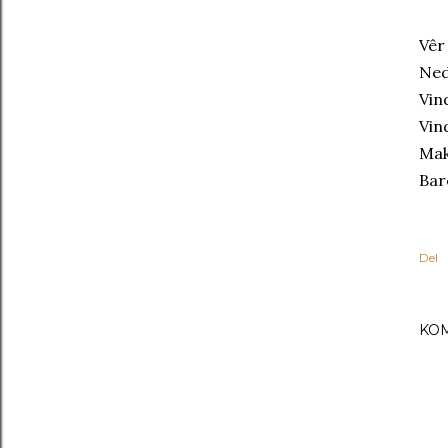
Vêr
Ned
Vin
Vin
Mak
Bar
Del
KO