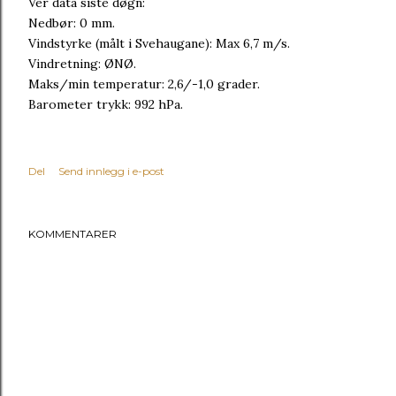
Vêr data siste døgn:
Nedbør: 0 mm.
Vindstyrke (målt i Svehaugane): Max 6,7 m/s.
Vindretning: ØNØ.
Maks/min temperatur: 2,6/-1,0 grader.
Barometer trykk: 992 hPa.
Del
Send innlegg i e-post
KOMMENTARER