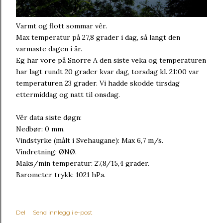
Varmt og flott sommar vêr.
Max temperatur på 27,8 grader i dag, så langt den
varmaste dagen i år.
Eg har vore på Snorre A den siste veka og temperaturen
har lagt rundt 20 grader kvar dag, torsdag kl. 21:00 var
temperaturen 23 grader. Vi hadde skodde tirsdag
ettermiddag og natt til onsdag.
Vêr data siste døgn:
Nedbør: 0 mm.
Vindstyrke (målt i Svehaugane): Max 6,7 m/s.
Vindretning: ØNØ.
Maks/min temperatur: 27,8/15,4 grader.
Barometer trykk: 1021 hPa.
Del
Send innlegg i e-post