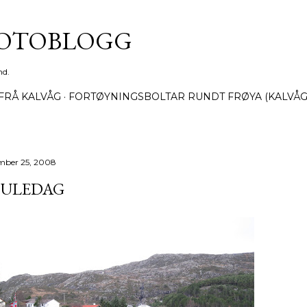
Gå til hovedinnhold
FOTOBLOGG
nd.
FRÅ KALVÅG
FORTØYNINGSBOLTAR RUNDT FRØYA (KALVÅG
mber 25, 2008
 JULEDAG