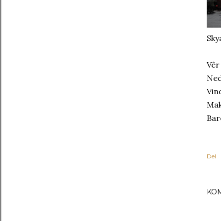
Skya
Vêr
Ned
Vin
Mak
Bar
Del
KO