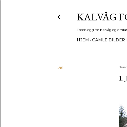
KALVÅG 
Fotoblogg for Kalvåg og omla
HJEM
GAMLE BILDER 
Del
dese
1.