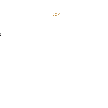
SØK
)