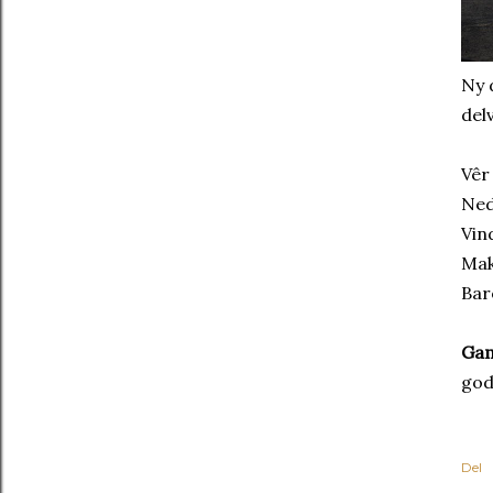
Ny 
del
Vêr
Ned
Vin
Mak
Bar
Gam
god
Del