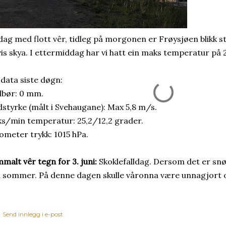
dag med flott vêr, tidleg på morgonen er Frøysjøen blikk stil
vis skya. I ettermiddag har vi hatt ein maks temperatur på 
 data siste døgn:
bør: 0 mm.
dstyrke (målt i Svehaugane): Max 5,8 m/s.
s/min temperatur: 25,2/12,2 grader.
ometer trykk: 1015 hPa.
malt vêr tegn for 3. juni:
Skoklefalldag. Dersom det er snø 
 sommer. På denne dagen skulle våronna være unnagjort o
Send innlegg i e-post