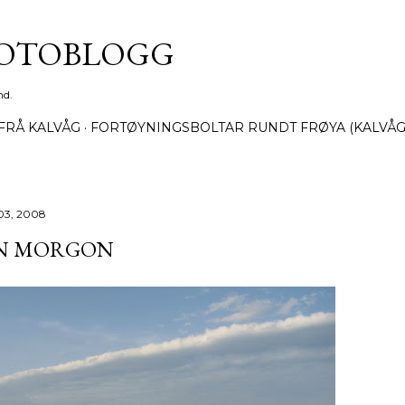
Gå til hovedinnhold
FOTOBLOGG
nd.
FRÅ KALVÅG
FORTØYNINGSBOLTAR RUNDT FRØYA (KALVÅG
 03, 2008
IN MORGON