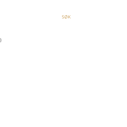
SØK
)