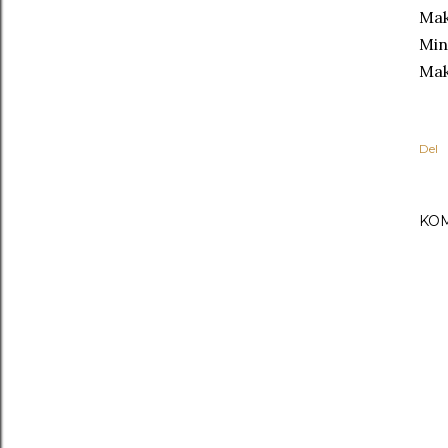
Mak
Min
Mak
Del
KO