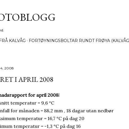
Gå til hovedinnhold
FOTOBLOGG
nd.
FRÅ KALVÅG
FORTØYNINGSBOLTAR RUNDT FRØYA (KALVÅG
14, 2008
RET I APRIL 2008
adsrapport for april 2008:
 snitt temperatur = 9,6 °C
nfall for månaden = 88,2 mm , 18 dagar utan nedbør
simum temperatur = 16,7 °C på dag 20
imum temperatur = -1,3 °C på dag 16