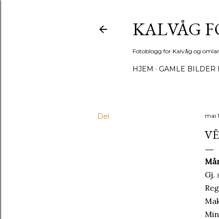
KALVÅG 
Fotoblogg for Kalvåg og omla
HJEM
GAMLE BILDER 
Del
mai 
VÊ
Mån
Gj.
Reg
Mak
Min