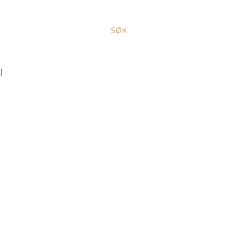
SØK
)