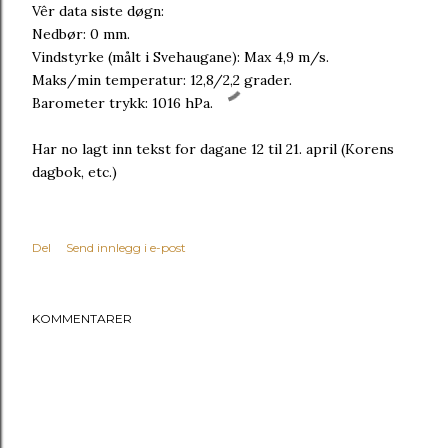
Vêr data siste døgn:
Nedbør: 0 mm.
Vindstyrke (målt i Svehaugane): Max 4,9 m/s.
Maks/min temperatur: 12,8/2,2 grader.
Barometer trykk: 1016 hPa.
Har no lagt inn tekst for dagane 12 til 21. april (Korens
dagbok, etc.)
Del
Send innlegg i e-post
KOMMENTARER